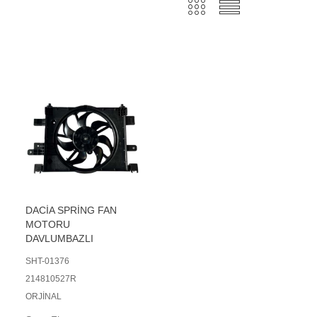
DACİA SPRİNG FAN
MOTORU
DAVLUMBAZLI
SHT-01376
214810527R
ORJİNAL