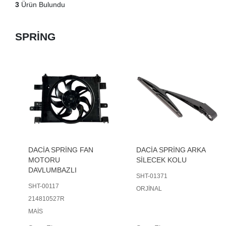
3
Ürün Bulundu
SPRİNG
DACİA SPRİNG FAN
DACİA SPRİNG ARKA
MOTORU
SİLECEK KOLU
DAVLUMBAZLI
SHT-01371
SHT-00117
ORJİNAL
214810527R
MAİS