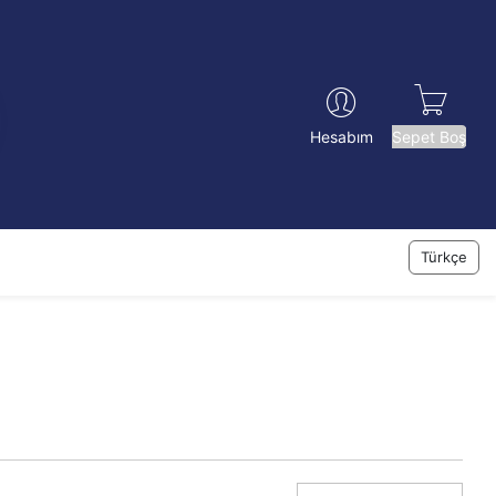
Sepet Boş
Hesabım
Türkçe