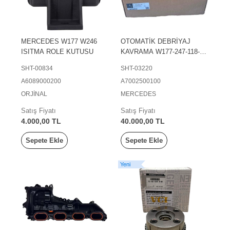
MERCEDES W177 W246
OTOMATİK DEBRİYAJ
ISITMA ROLE KUTUSU
KAVRAMA W177-247-118-A-
B- CLA-GLA-GLB-MİNİ-
SHT-00834
SHT-03220
BMW-X2-X1-F40-MEGANE
A6089000200
A7002500100
IV CLİO V CAPTUR-
QASHQAİ II 1.3 TCE-1.5
ORJİNAL
MERCEDES
DCI-7 Vites 18 ->
Satış Fiyatı
Satış Fiyatı
4.000,00 TL
40.000,00 TL
Sepete Ekle
Sepete Ekle
Yeni