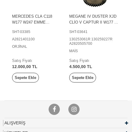
MERCEDES CLA C118
MEGANE IV DUSTER XJD
W177 W247 EMME
CLİO V CAPTUR II W177 1.3
MANİFOLDU
TCE H5H KAM MİLİ
SHT-03385
SHT-03641
DEFAZÖRÜ (EKSANTRİK
A2821401100
130253061R 130259227R
MİL AYARLAYICI)
A2820505700
ORJİNAL
MAİS
Satış Fiyatı
Satış Fiyatı
12.000,00 TL
4.500,00 TL
Sepete Ekle
Sepete Ekle
ALIŞVERİŞ