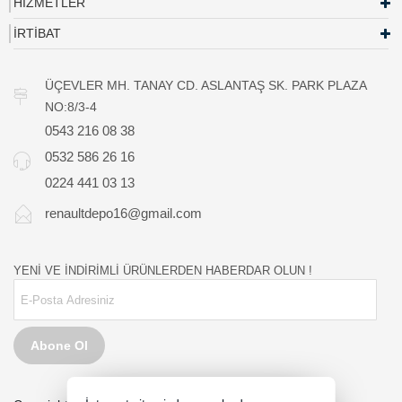
HİZMETLER
İRTİBAT
ÜÇEVLER MH. TANAY CD. ASLANTAŞ SK. PARK PLAZA
NO:8/3-4
0543 216 08 38
0532 586 26 16
0224 441 03 13
renaultdepo16@gmail.com
YENİ VE İNDİRİMLİ ÜRÜNLERDEN HABERDAR OLUN !
Abone Ol