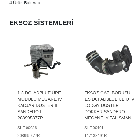
4
Ürün Bulundu
EKSOZ SİSTEMLERİ
1.5 DCİ ADBLUE ÜRE
EKSOZ GAZI BORUSU
MODULÜ MEGANE IV
1.5 DCİ ADBLUE CLİO IV
KADJAR DUSTER II
LODGY DUSTER
SANDERO II
DOKKER SANDERO II
208995377R
MEGANE IV TALİSMAN
SHT-00086
SHT-00491
208995377R
147138491R