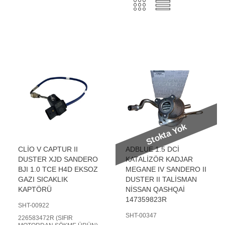
Stokta Yok
CLİO V CAPTUR II
ADBLUE 1.5 DCİ
DUSTER XJD SANDERO
KATALİZÖR KADJAR
BJI 1.0 TCE H4D EKSOZ
MEGANE IV SANDERO II
GAZI SICAKLIK
DUSTER II TALİSMAN
KAPTÖRÜ
NİSSAN QASHQAİ
147359823R
SHT-00922
SHT-00347
226583472R (SIFIR