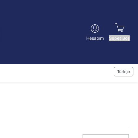
Sepet Boş
Hesabım
Türkçe