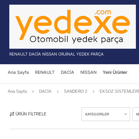
RENAULT DACİA NİSSAN ORJİNAL YEDEK PARÇA
Ana Sayfa
RENAULT
DACİA
NİSSAN
Yeni Ürünler
Ana Sayfa
DACİA
SANDERO 2
EKSOZ SİSTEMLER
ÜRÜN FİLTRELE
KATEGORİLER
M