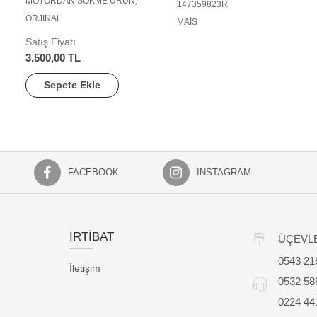
MOTORDAN SÖKME ÜRÜN)
147359823R
ORJINAL
MAİS
Satış Fiyatı
3.500,00 TL
Sepete Ekle
FACEBOOK
INSTAGRAM
İRTİBAT
ÜÇEVLE
0543 21
İletişim
0532 58
0224 44