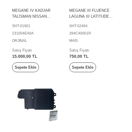
MEGANE IV KADJAR
MEGANE III FLUENCE
TALİSMAN NİSSAN
LAGUNA III LATITUDE
QASHQAİ ALTERNATÖR
TALISMAN ELEKTRİK
SHT-01901
SHT-02464
(ŞARJ DİNAMOSU) 14 V 80
BAĞLANTI ÜNİTESİ
231004EA0A
284C40001R
/ 150 A
KAPAĞI
ORJİNAL
MAİS
Satış Fiyatı
Satış Fiyatı
15.000,00 TL
750,00 TL
Sepete Ekle
Sepete Ekle