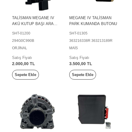
TALİSMAN MEGANE IV
MEGANE IV TALİSMAN
AKÜ KUTUP BAŞI ARA
PARK KUMANDA BUTONU
AKIM SENSÖRÜ
SHT-01200
SHT-01305
294G0C990B
363216338R 363213189R
ORJİNAL
MAİS
Satış Fiyatı
Satış Fiyatı
2.000,00 TL
3.500,00 TL
Sepete Ekle
Sepete Ekle