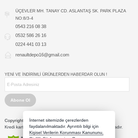
ÜÇEVLER MH. TANAY CD. ASLANTAŞ SK. PARK PLAZA
NO:8/3-4
0543 216 08 38
0532 586 26 16
0224 441 03 13
renaultdepo16@gmail.com
YENİ VE İNDİRİMLİ ÜRÜNLERDEN HABERDAR OLUN !
Abone Ol
İnternet sitemizde çerezlerden
Copyright 2026 yedexe.com - Tüm hakları saklıdır.
faydalanılmaktadır. Ayrıntılı bilgi için
Kredi kartı bilgileriniz 256bit SSL sertifikası ile korunmaktadır.
Kişisel Verilerin Korunması Kanununu,