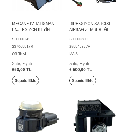
MEGANE IV TALİSMAN
DIREKSIYON SARGISI
ENJEKSİYON BEYİN
AIRBAG ZEMBEREĞI
MUHAFAZA KAPAĞI
MEGANE IV TALISMAN
SHT-00145
SHT-00380
237065517R
KADJAR 2018>
237065517R
255545857R
ORJİNAL
MAİS
Satış Fiyatı
Satış Fiyatı
650,00 TL
6.500,00 TL
Sepete Ekle
Sepete Ekle