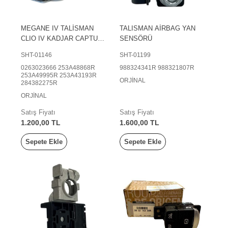
MEGANE IV TALİSMAN
TALISMAN AİRBAG YAN
CLIO IV KADJAR CAPTUR
SENSÖRÜ
ESPACE IV ÖN ARKA PARK
SHT-01146
SHT-01199
SENSÖRÜ 253A48868R
0263023666 253A48868R
988324341R 988321807R
253A49995R 253A43193R
ORJİNAL
284382275R
ORJİNAL
Satış Fiyatı
Satış Fiyatı
1.200,00 TL
1.600,00 TL
Sepete Ekle
Sepete Ekle