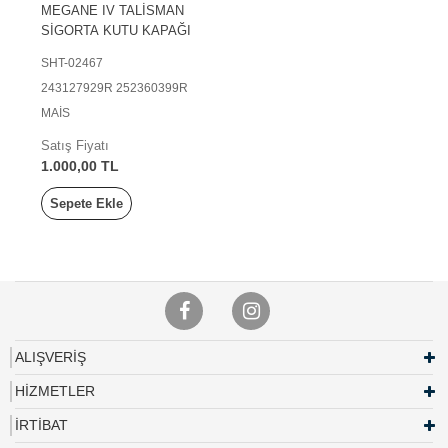
MEGANE IV TALİSMAN
SİGORTA KUTU KAPAĞI
SHT-02467
243127929R 252360399R
MAİS
Satış Fiyatı
1.000,00 TL
Sepete Ekle
ALIŞVERİŞ
HİZMETLER
İRTİBAT