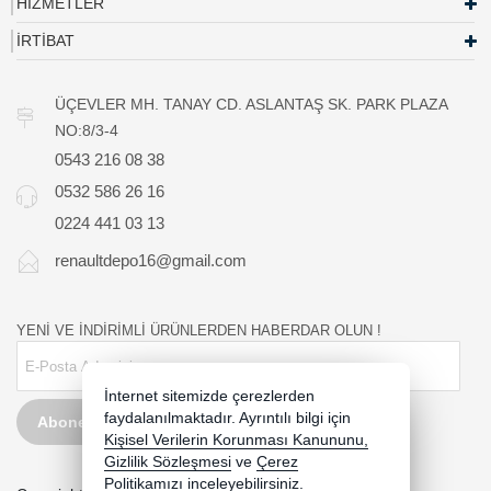
HİZMETLER
İRTİBAT
ÜÇEVLER MH. TANAY CD. ASLANTAŞ SK. PARK PLAZA
NO:8/3-4
0543 216 08 38
0532 586 26 16
0224 441 03 13
renaultdepo16@gmail.com
YENİ VE İNDİRİMLİ ÜRÜNLERDEN HABERDAR OLUN !
İnternet sitemizde çerezlerden
faydalanılmaktadır. Ayrıntılı bilgi için
Abone Ol
Kişisel Verilerin Korunması Kanununu,
Gizlilik Sözleşmesi
ve
Çerez
Politikamızı
inceleyebilirsiniz.