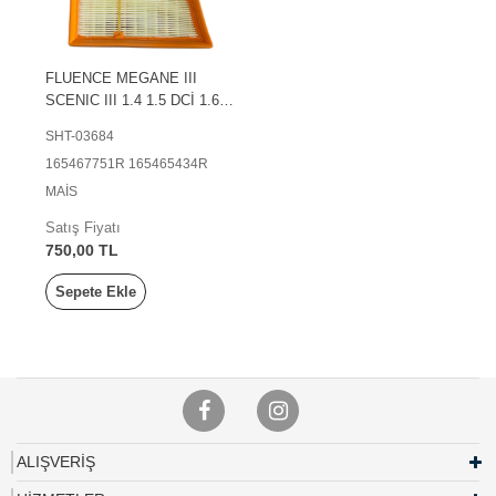
FLUENCE MEGANE III
SCENIC III 1.4 1.5 DCİ 1.6
HAVA FİLTRESİ
SHT-03684
165467751R 165465434R
MAİS
Satış Fiyatı
750,00 TL
Sepete Ekle
ALIŞVERİŞ