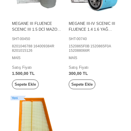
MEGANE III FLUENCE
MEGANE III-IV SCENIC III
SCENIC III 1.5 DCİ MAZOT
FLUENCE 1.4 1.6 YAĞ
FİLTRESİ
FİLTRESİ
SHT-00450
SHT-00740
8201046788 164009384R
1520865F0B 1520865F0A
8201015126
152088066R
MAİS
MAİS
Satış Fiyatı
Satış Fiyatı
1.500,00 TL
300,00 TL
Sepete Ekle
Sepete Ekle
Yeni