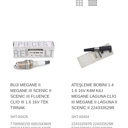
BUJİ MEGANE II
ATEŞLEME BOBİNİ 1.4
MEGANE III SCENİC II
1.6 16V K4M K4J
SCENİC III FLUENCE
MEGANE LAGUNA CLİO
CLİO III 1.6 16V TEK
III MEGANE II LAGUNA II
TIRNAK
SCENİC II 224333529R
SHT-00426
SHT-00454
7700500155 6001543605
224332597R 224333529R