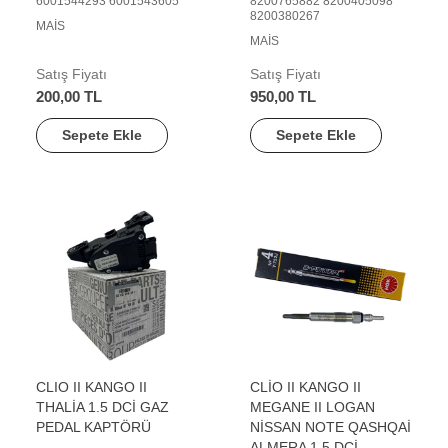
6001544293 6001543605
8200765882 8200405098
8200380267
MAİS
MAİS
Satış Fiyatı
Satış Fiyatı
200,00 TL
950,00 TL
Sepete Ekle
Sepete Ekle
CLIO II KANGO II
CLİO II KANGO II
THALİA 1.5 DCİ GAZ
MEGANE II LOGAN
PEDAL KAPTÖRÜ
NİSSAN NOTE QASHQAİ
ALMERA 1.5 DCİ