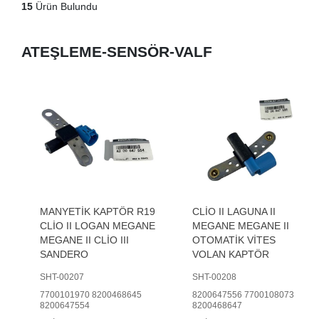
15
Ürün Bulundu
ATEŞLEME-SENSÖR-VALF
MANYETİK KAPTÖR R19
CLİO II LAGUNA II
CLİO II LOGAN MEGANE
MEGANE MEGANE II
MEGANE II CLİO III
OTOMATİK VİTES
SANDERO
VOLAN KAPTÖR
SHT-00207
SHT-00208
7700101970 8200468645
8200647556 7700108073
8200647554
8200468647