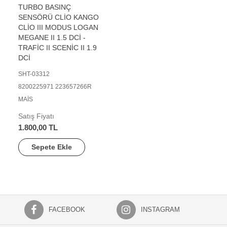
TURBO BASINÇ
SENSÖRÜ CLİO KANGO
CLİO III MODUS LOGAN
MEGANE II 1.5 DCİ -
TRAFİC II SCENİC II 1.9
DCİ
SHT-03312
8200225971 223657266R
MAİS
Satış Fiyatı
1.800,00 TL
Sepete Ekle
FACEBOOK
INSTAGRAM