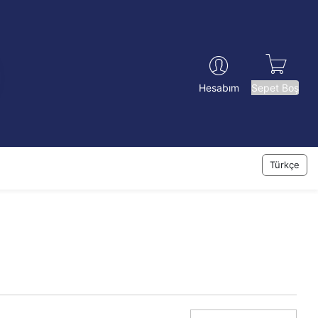
Sepet Boş
Hesabım
Türkçe