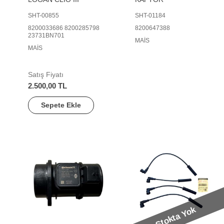
SHT-00855
SHT-01184
8200033686 8200285798
8200647388
23731BN701
MAİS
MAİS
Satış Fiyatı
2.500,00 TL
Sepete Ekle
Stokta Yok