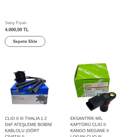
Satış Fiyatı
4.000,00 TL
Sepete Ekle
CLIO II III THALIA 1.2
EKSANTRİK MİL
D4F ATEŞLEME BOBİNİ
KAPTÖRÜ CLİO II
KABLOLU (DÖRT
KANGO MEGANE II
CİVATALI)
LOGAN CLİO III