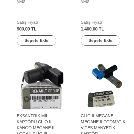
MAİS
MAİS
Satış Fiyatı
Satış Fiyatı
900,00 TL
1.400,00 TL
Sepete Ekle
Sepete Ekle
EKSANTRİK MİL
CLIO II MEGANE
KAPTÖRÜ CLİO II
MEGANE II OTOMATİK
KANGO MEGANE II
VİTES MANYETİK
LOGAN CLİO III
KAPTÖR