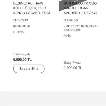
DEBIMETRE (HAVA
BUJİ KABLO TK CLİO
KÜTLE ÖLÇER) CLIO
KANGO LOGAN
KANGO LOGAN 1.5 DCİ
SANDERO 1.4 8V K7J
SHT-02913
SHT-03049
8200280056
7700273826 8200506297
8200943801
ORJİNAL
MAİS
Satış Fiyatı
5.000,00 TL
Satış Fiyatı
1.900,00 TL
Sepete Ekle