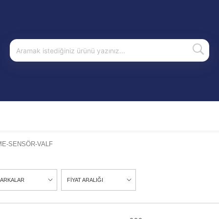
ME-SENSÖR-VALF
ARKALAR
FİYAT ARALIĞI