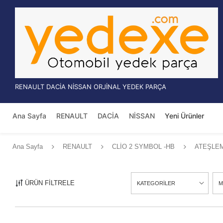
RENAULT DACİA NİSSAN ORJİNAL YEDEK PARÇA
Ana Sayfa
RENAULT
DACİA
NİSSAN
Yeni Ürünler
Ana Sayfa
RENAULT
CLİO 2 SYMBOL -HB
ATEŞLE
ÜRÜN FİLTRELE
KATEGORİLER
M