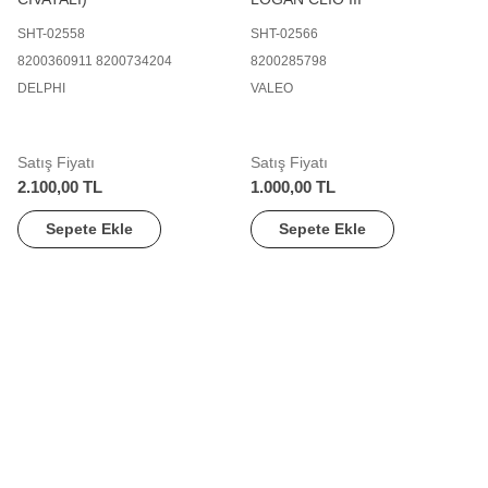
SHT-02558
SHT-02566
8200360911 8200734204
8200285798
DELPHI
VALEO
Satış Fiyatı
Satış Fiyatı
2.100,00 TL
1.000,00 TL
Sepete Ekle
Sepete Ekle