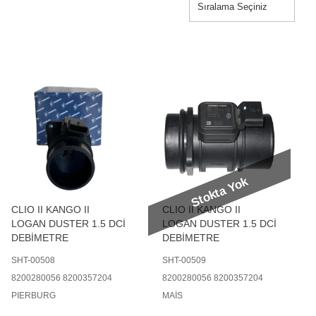
Stokta Yok
CLIO II KANGO II
CLIO II KANGO II
LOGAN DUSTER 1.5 DCİ
LOGAN DUSTER 1.5 DCİ
DEBİMETRE
DEBİMETRE
SHT-00508
SHT-00509
8200280056 8200357204
8200280056 8200357204
PIERBURG
MAİS