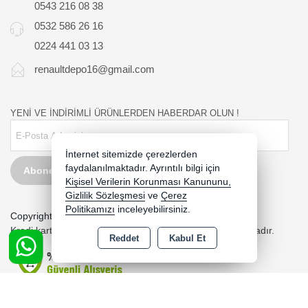
0543 216 08 38
0532 586 26 16
0224 441 03 13
renaultdepo16@gmail.com
YENİ VE İNDİRİMLİ ÜRÜNLERDEN HABERDAR OLUN !
İnternet sitemizde çerezlerden
faydalanılmaktadır. Ayrıntılı bilgi için
Abone Ol
Kişisel Verilerin Korunması Kanununu,
Gizlilik Sözleşmesi
ve
Çerez
Politikamızı
inceleyebilirsiniz.
Copyright 2026 yedexe.com - Tüm hakları saklıdır.
Kredi kartı bilgileriniz 256bit SSL sertifikası ile korunmaktadır.
Reddet
Kabul Et