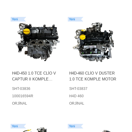
Yeni
Yeni
H4D-450 1.0 TCE CLİO V
H4D-460 CLİO V DUSTER
CAPTUR II KOMPLE
1.0 TCE KOMPLE MOTOR
MOTOR
SHT-03836
SHT-03837
100016594R
H4D 460
ORJİNAL
ORJİNAL
Yeni
Yeni