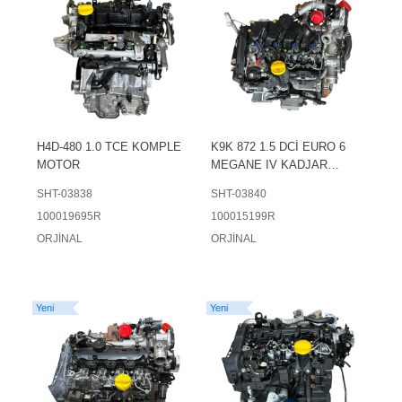
H4D-480 1.0 TCE KOMPLE
K9K 872 1.5 DCİ EURO 6
MOTOR
MEGANE IV KADJAR
KOMPLE MOTOR
SHT-03838
SHT-03840
100019695R
100015199R
ORJİNAL
ORJİNAL
Yeni
Yeni