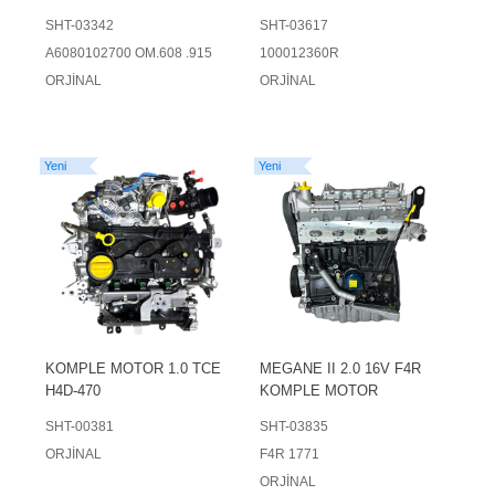
(2018-2024 ARASI)
MOTOR
SHT-03342
SHT-03617
A6080102700 OM.608 .915
100012360R
ORJİNAL
ORJİNAL
Yeni
Yeni
KOMPLE MOTOR 1.0 TCE
MEGANE II 2.0 16V F4R
H4D-470
KOMPLE MOTOR
SHT-00381
SHT-03835
ORJİNAL
F4R 1771
ORJİNAL