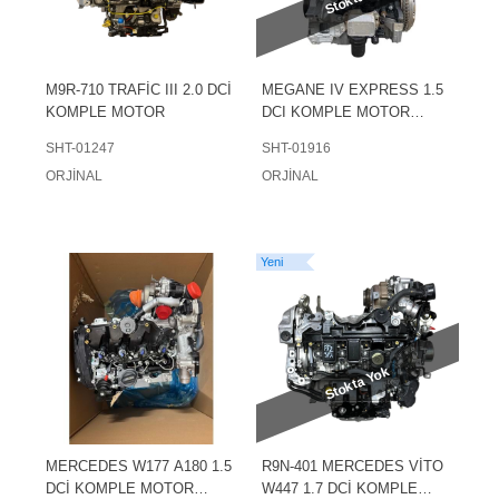
M9R-710 TRAFİC III 2.0 DCİ
MEGANE IV EXPRESS 1.5
KOMPLE MOTOR
DCI KOMPLE MOTOR
EURO 6
SHT-01247
SHT-01916
ORJİNAL
ORJİNAL
Yeni
Stokta Yok
MERCEDES W177 A180 1.5
R9N-401 MERCEDES VİTO
DCİ KOMPLE MOTOR
W447 1.7 DCİ KOMPLE