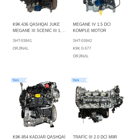
K9K-636 QASHQAİ JUKE
MEGANE IV 1.5 DCİ
MEGANE III SCENİC III 1.5
KOMPLE MOTOR
DCİ KOMPLE MOTOR
SHT-03841
SHT-03842
ORJİNAL
K9K G 677
ORJİNAL
Yeni
Yeni
K9K-854 KADJAR QASHQAİ
TRAFİC III 2.0 DCİ M9R